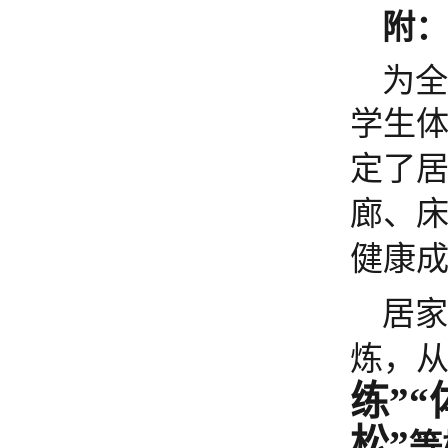
附
为
学生
定了
廊、
健康
居
炼，
练”
松”
等