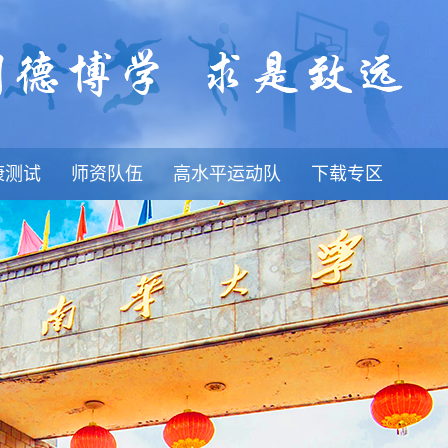
康测试
师资队伍
高水平运动队
下载专区