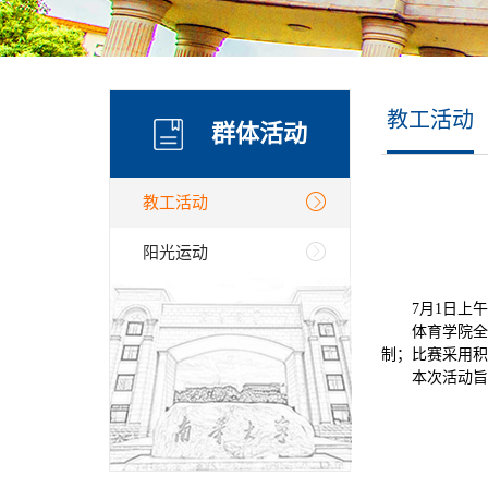
教工活动
群体活动
教工活动
阳光运动
7月1日上
体育学院全
制；比赛采用积
本次活动旨