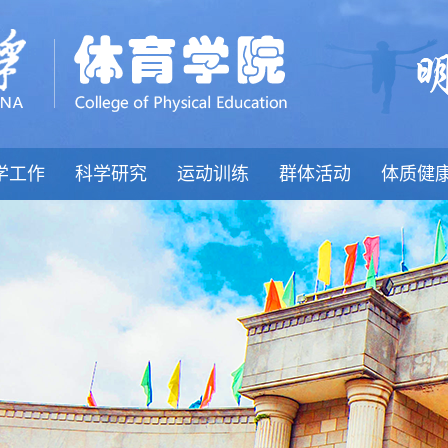
学工作
科学研究
运动训练
群体活动
体质健