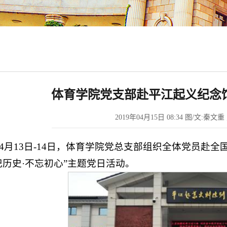
体育学院党支部赴平江起义纪念
2019年04月15日 08:34 图/文:秦文
9年4月13日-14日，体育学院党总支部组织全体党员
记历史·不忘初心”主题党日活动。