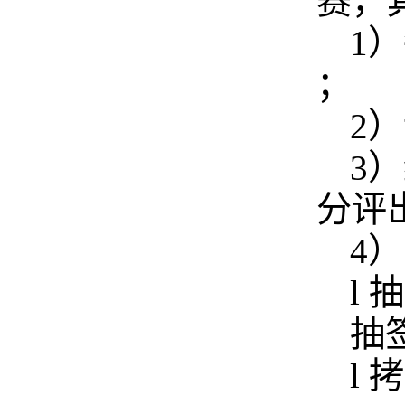
赛，
1
；
2
3
分评
4
l 
抽
l