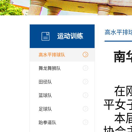
高水平排
运动训练
南
高水平排球队
舞龙舞狮队
田径队
在
篮球队
平女
足球队
本
跆拳道队
协会