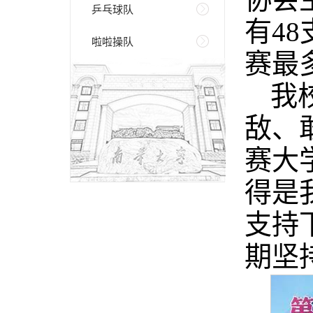
乒乓球队
有4
啦啦操队
赛最
我
敌、
赛大
得是
支持
期坚