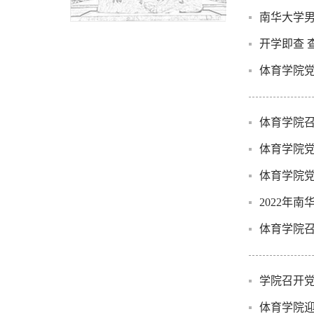
南华大学男
开学即查 
体育学院党
体育学院
体育学院党
体育学院党
2022年
体育学院
​学院召开
体育学院