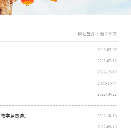
网站首页
/
新闻动态
2023-03-07
2023-02-16
2022-12-19
2022-11-04
2022-10-22
学竞赛选...
2022-10-16
2022-09-16