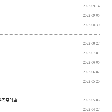
名
2022-09-14
2022-09-06
2022-08-30
2022-08-27
2022-07-01
2022-06-06
2022-06-02
2022-05-20
察时重...
2022-05-06
2022-04-27